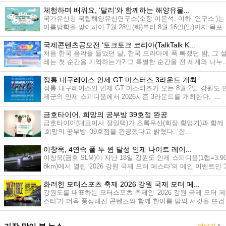
체험하며 배워요, ‘달리’와 함께하는 해양유물...
국가유산청 국립해양유산연구소(소장 이은석, 이하 ‘연구소’)는
여름방학을 맞이하여 7월 28일(화)부터 8월 16일(일)까지 목포..
국제콘텐츠공모전 ‘토크토크 코리아(TalkTalk K...
처음 한국 음악을 들었던 날, 한국 드라마에 푹 빠졌던 밤, 그 
레는 첫 순간을 기억하는가? 그 특별한 순간을 전 세계와 나누..
정통 내구레이스 인제 GT 마스터즈 3라운드 개최
정통 내구레이스인 인제 GT 마스터즈가 오는 8월 2일 강원도 
제군의 인제 스피디움에서 2026시즌 3라운드를 개최한다. ...
금호타이어, 희망의 공부방 39호점 완공
금호타이어(대표이사 정일택)가 초록우산(회장 황영기)과 함께
‘희망의 공부방’ 39호점을 완공했다고 밝혔다. ‘함...
이창욱, 4연속 폴 투 윈 달성 인제 나이트 레이...
이창욱(금호 SLM)이 지난 18일 강원도 인제 스피디움(1랩=3.9
8km)에서 열린 '2026 강원 국제 모터 페스타'의 메인 이벤트인 '
0...
화려한 모터스포츠 축제 2026 강원 국제 모터 페...
강원도를 대표하는 모터스포츠 축제인 '2026 강원 국제 모터 페
스타'가 더욱 풍성해진 콘텐츠와 함께 한여름 밤의 서킷을 뜨겁
게...