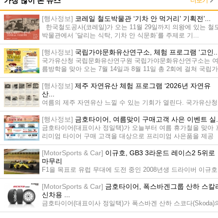
더보기
가장 많이 본 뉴스
[행사정보]
코레일 철도박물관 ‘기차 안 먹거리’ 기획전’...
한국철도공사(코레일)가 오는 11월 29일까지 의왕에 있는 철
박물관에서 ‘달리는 식탁, 기차 안 식문화’를 주제로 기...
[행사정보]
국립가야문화유산연구소, 체험 프로그램 ‘고인..
국가유산청 국립문화유산연구원 국립가야문화유산연구소는 
름방학을 맞아 오는 7월 14일과 8월 11일 총 2회에 걸쳐 국립가
야역...
[행사정보]
제주 자연유산 체험 프로그램 ‘2026년 자연유
산...
여름의 제주 자연유산 느낄 수 있는 기회가 열린다. 국가유산청
(청장 허민)에서 제주의 아름다운 자연유산을 직접 체험할 수
[행사정보]
금호타이어, 여름맞이 구매고객 사은 이벤트 실..
있...
금호타이어(대표이사 정일택)가 오늘부터 여름 휴가철을 맞아 
리미엄 타이어 구매 고객을 대상으로 프리미엄 사은품을 제공
하...
[MotorSports & Car]
이규호, GB3 3라운드 레이스2 5위로
마무리
F1을 목표로 유럽 무대에 도전 중인 2008년생 드라이버 이규호
(엘리트 모터스포츠)가 7월 4일과 5일(현지시간) 헝가리의 헝가
[MotorSports & Car]
금호타이어, 폭스바겐그룹 산하 스칼
로...
신차용 ...
금호타이어(대표이사 정일택)가 폭스바겐 산하 스코다(Skoda)
‘스칼라(Scala)’에 신차용 타이어(OE. Original Equipment)로 ...