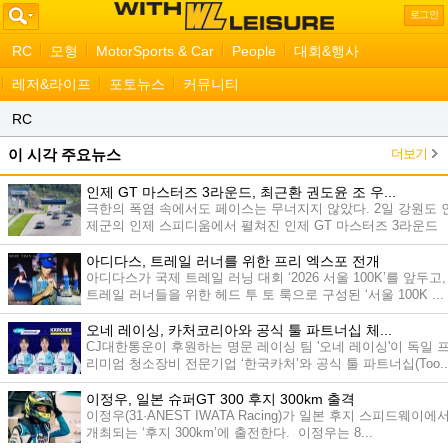
로그인
RC
모형
MotorSports & Car
People
대회&행사
레저&라이프
포토뉴스
커뮤니티
RC
더보기
이 시각 주요뉴스
인제 GT 마스터즈 3라운드, 최근환 권도윤 조 우...
극한의 폭염 속에서도 페이스는 무너지지 않았다. 2일 강원도 
제군의 인제 스피디움에서 펼쳐진 인제 GT 마스터즈 3라운드
최...
아디다스, 트레일 러너를 위한 프리 엑스포 전개
아디다스가 국제 트레일 러닝 대회 ‘2026 서울 100K’를 앞두고,
트레일 러너들을 위한 헤드 투 토 룩으로 구성된 ‘서울 100K ...
오네 레이싱, 카처코리아와 공식 툴 파트너십 체...
CJ대한통운이 후원하는 명문 레이싱 팀 '오네 레이싱'이 독일 
리미엄 청소장비 전문기업 ‘한국카처’와 공식 툴 파트너십(Too..
이정우, 일본 슈퍼GT 300 후지 300km 출격
이정우(31·ANEST IWATA Racing)가 일본 후지 스피드웨이에
개최되는 ‘후지 300km’에 출전한다. 이정우는 8...