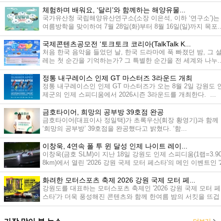
체험하며 배워요, ‘달리’와 함께하는 해양유물...
국가유산청 국립해양유산연구소(소장 이은석, 이하 ‘연구소’)는
여름방학을 맞이하여 7월 28일(화)부터 8월 16일(일)까지 목포..
국제콘텐츠공모전 ‘토크토크 코리아(TalkTalk K...
처음 한국 음악을 들었던 날, 한국 드라마에 푹 빠졌던 밤, 그 
레는 첫 순간을 기억하는가? 그 특별한 순간을 전 세계와 나누..
정통 내구레이스 인제 GT 마스터즈 3라운드 개최
정통 내구레이스인 인제 GT 마스터즈가 오는 8월 2일 강원도 
제군의 인제 스피디움에서 2026시즌 3라운드를 개최한다. ...
금호타이어, 희망의 공부방 39호점 완공
금호타이어(대표이사 정일택)가 초록우산(회장 황영기)과 함께
‘희망의 공부방’ 39호점을 완공했다고 밝혔다. ‘함...
이창욱, 4연속 폴 투 윈 달성 인제 나이트 레이...
이창욱(금호 SLM)이 지난 18일 강원도 인제 스피디움(1랩=3.9
8km)에서 열린 '2026 강원 국제 모터 페스타'의 메인 이벤트인 '
0...
화려한 모터스포츠 축제 2026 강원 국제 모터 페...
강원도를 대표하는 모터스포츠 축제인 '2026 강원 국제 모터 페
스타'가 더욱 풍성해진 콘텐츠와 함께 한여름 밤의 서킷을 뜨겁
게...