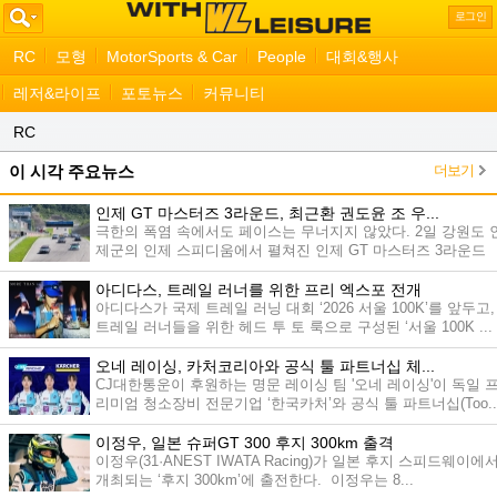
로그인
RC
모형
MotorSports & Car
People
대회&행사
레저&라이프
포토뉴스
커뮤니티
RC
더보기
이 시각 주요뉴스
인제 GT 마스터즈 3라운드, 최근환 권도윤 조 우...
극한의 폭염 속에서도 페이스는 무너지지 않았다. 2일 강원도 
제군의 인제 스피디움에서 펼쳐진 인제 GT 마스터즈 3라운드
최...
아디다스, 트레일 러너를 위한 프리 엑스포 전개
아디다스가 국제 트레일 러닝 대회 ‘2026 서울 100K’를 앞두고,
트레일 러너들을 위한 헤드 투 토 룩으로 구성된 ‘서울 100K ...
오네 레이싱, 카처코리아와 공식 툴 파트너십 체...
CJ대한통운이 후원하는 명문 레이싱 팀 '오네 레이싱'이 독일 
리미엄 청소장비 전문기업 ‘한국카처’와 공식 툴 파트너십(Too..
이정우, 일본 슈퍼GT 300 후지 300km 출격
이정우(31·ANEST IWATA Racing)가 일본 후지 스피드웨이에
개최되는 ‘후지 300km’에 출전한다. 이정우는 8...