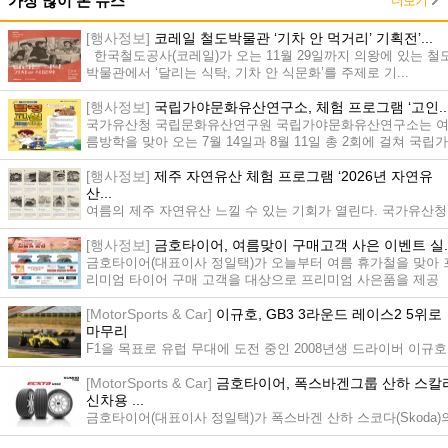
더보기
가장 많이 본 뉴스
[행사정보]
코레일 철도박물관 ‘기차 안 먹거리’ 기획전’...
한국철도공사(코레일)가 오는 11월 29일까지 의왕에 있는 철
박물관에서 ‘달리는 식탁, 기차 안 식문화’를 주제로 기...
[행사정보]
국립가야문화유산연구소, 체험 프로그램 ‘고인..
국가유산청 국립문화유산연구원 국립가야문화유산연구소는 
름방학을 맞아 오는 7월 14일과 8월 11일 총 2회에 걸쳐 국립가
야역...
[행사정보]
제주 자연유산 체험 프로그램 ‘2026년 자연유
산...
여름의 제주 자연유산 느낄 수 있는 기회가 열린다. 국가유산청
(청장 허민)에서 제주의 아름다운 자연유산을 직접 체험할 수
[행사정보]
금호타이어, 여름맞이 구매고객 사은 이벤트 실..
있...
금호타이어(대표이사 정일택)가 오늘부터 여름 휴가철을 맞아 
리미엄 타이어 구매 고객을 대상으로 프리미엄 사은품을 제공
하...
[MotorSports & Car]
이규호, GB3 3라운드 레이스2 5위로
마무리
F1을 목표로 유럽 무대에 도전 중인 2008년생 드라이버 이규호
(엘리트 모터스포츠)가 7월 4일과 5일(현지시간) 헝가리의 헝가
[MotorSports & Car]
금호타이어, 폭스바겐그룹 산하 스칼
로...
신차용 ...
금호타이어(대표이사 정일택)가 폭스바겐 산하 스코다(Skoda)
‘스칼라(Scala)’에 신차용 타이어(OE. Original Equipment)로 ...