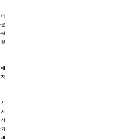
30.7℃
금산
 아
31.7℃
세종
빠른
32.2℃
부안
차량
31.1℃
임실
험할
32.9℃
정읍
31.7℃
남원
28.9℃
장수
’에
32.3℃
고창군
대자
31.7℃
영광군
28.6℃
김해시
32.2℃
순창군
 새
29.7℃
북창원
 세
27.1℃
 상
양산시
참가
31.1℃
보성군
 새
31.4℃
강진군