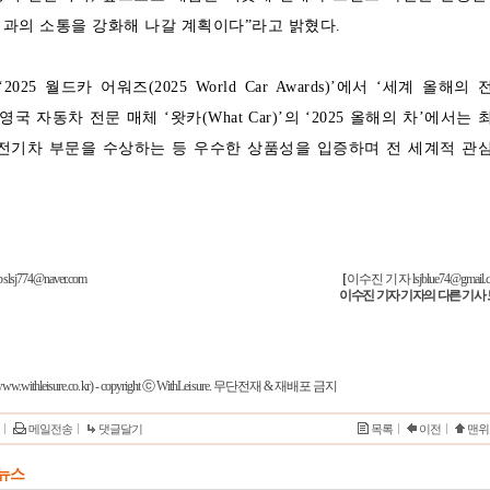
과의 소통을 강화해 나갈 계획이다”라고 밝혔다.
025 월드카 어워즈(2025 World Car Awards)’에서 ‘세계 올해의 
영국 자동차 전문 매체 ‘왓카(What Car)’의 ‘2025 올해의 차’에서는 
 전기차 부문을 수상하는 등 우수한 상품성을 입증하며 전 세계적 관
774@naver.com
[
이수진 기자
lsjblue74@gmail
이수진 기자 기자의 다른 기사
w.withleisure.co.kr) - copyright ⓒ WithLeisure. 무단전재 & 재배포 금지
메일전송
댓글달기
목록
이전
맨위
T 뉴스