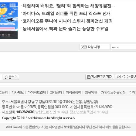
체험하며 배워요, ‘달리’와 함께하는 해양유물전…
아디다스, 트레일 러너를 위한 프리 엑스포 전개
코리아오픈 주니어 시니어 스쿼시 챔피언십 개최
동네서점에서 책과 문화 즐기는 풍성한 수요일
‘토크토
고문의
기사제보
다이렉트결제
고객센터
저작권정책
회원약관
개인정보취급방침
이메
주소 : 서울특별시 강남구 강남대로 584 6층 358호(논현동, 성일빌딩)
등록번호 : 서울 아02855 , 등록연월일 2013.10.30 , 사업자등록번호 : 211-10-39502
대표전화 :
010-2542-9700
| 발행인,편집인 : 이수진 | 청소년보호책임자 : 이수진
Copyright ⓒ 2013 withleisure.co.kr All right reserved.
WithLeisure의 모든 콘텐츠(기사)는 저작권법의 보호를 받습니다. 무단 전재·복사·배포 등을 금합니다.