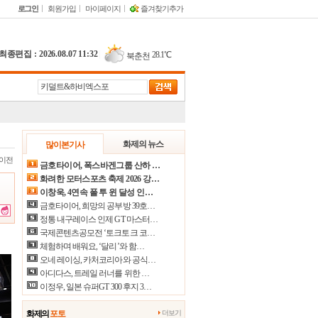
로그인
회원가입
마이페이지
즐겨찾기추가
최종편집 : 2026.08.07 11:32
|
28.1℃
북춘천
29.0℃
철원
30.3℃
동두천
29.9℃
파주
18.7℃
대관령
화제의 뉴스
많이본기사
이전
28.2℃
춘천
금호타이어, 폭스바겐그룹 산하 …
화려한 모터스포츠 축제 2026 강…
29.3℃
백령도
이창욱, 4연속 폴 투 윈 달성 인…
22.9℃
북강릉
금호타이어, 희망의 공부방 39호…
정통 내구레이스 인제 GT 마스터…
23.2℃
강릉
국제콘텐츠공모전 ‘토크토크 코…
체험하며 배워요, ‘달리’와 함…
22.8℃
동해
오네 레이싱, 카처코리아와 공식…
30.2℃
서울
아디다스, 트레일 러너를 위한 …
이정우, 일본 슈퍼GT 300 후지 3…
31.7℃
인천
30.2℃
원주
화제의
포토
더보기