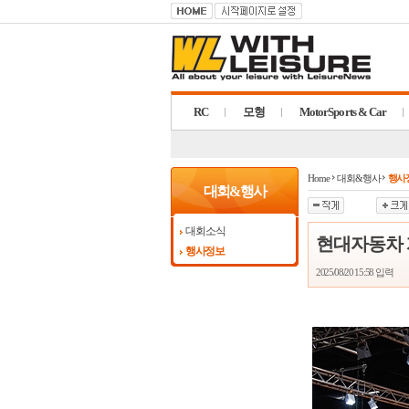
RC
모형
MotorSports & Car
Home
대회&행사
행사
대회&행사
대회소식
현대자동차 게
행사정보
2025/08/20 15:58
입력