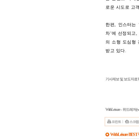
로운 시도로 고객
한편, 인스터는 ‘2
차’에 선정되고, 
의 소형 도심형
받고 있다.
기사제보 및 보도자료 bslsj
WithLeisure - 위드레저(ww
프린트
스크랩
WithLeisure BES