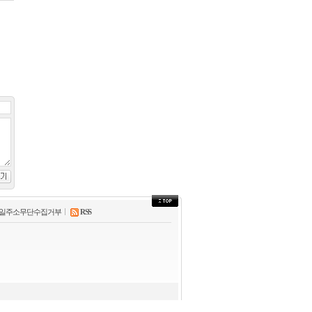
영천
24.6℃
경주시
30.6℃
거창
31.8℃
합천
30.8℃
밀양
31.3℃
산청
29.6℃
거제
31.4℃
남해
28.6℃
북부산
24.2℃
속초
일주소무단수집거부
RSS