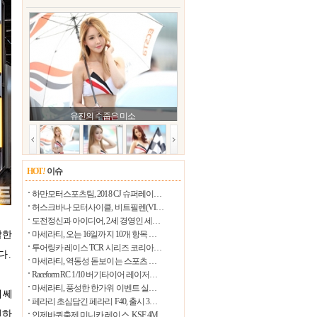
25.1℃
울릉도
31.3℃
수원
28.1℃
영월
31.2℃
충주
32.8℃
서산
유진의 수줍은 미소
24.6℃
울진
32.8℃
청주
32.0℃
대전
HOT
!
이슈
27.7℃
추풍령
하만모터스포츠팀, 2018 CJ 슈퍼레이…
26.4℃
안동
허스크바나 모터사이클, 비트필렌(VI…
도전정신과 아이디어, 2세 경영인 세…
27.5℃
상주
발한
마세라티, 오는 16일까지 10개 항목 …
24.8℃
투어링카 레이스 TCR 시리즈 코리아…
포항
다.
마세라티, 역동성 돋보이는 스포츠 …
31.5℃
군산
Raceform RC 1/10 버기타이어 레이저…
마세라티, 풍성한 한가위 이벤트 실…
27.9℃
대구
메쎄
페라리 초심담긴 페라리 F40, 출시 3…
32.9℃
전주
마련하
인제바퀴축제 미니카 레이스, KSF 4M…