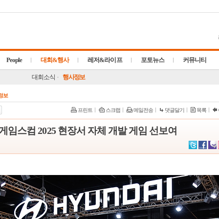
People
대회&행사
레저&라이프
포토뉴스
커뮤니티
대회소식
행사정보
정보
프린트
스크랩
메일전송
댓글달기
목록
임스컴 2025 현장서 자체 개발 게임 선보여