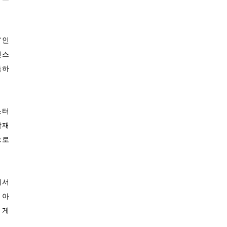
29.3℃
성산
29.6℃
서귀포
‘인
31.7℃
진주
인스
29.8℃
강화
득하
29.6℃
양평
30.1℃
이천
23.9℃
인제
스터
28.2℃
홍천
탑재
20.6℃
태백
으로
25.5℃
정선군
27.0℃
제천
29.1℃
보은
에서
31.1℃
천안
 아
33.2℃
 게
보령
31.7℃
부여