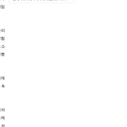
24.2℃
게임
울산
30.0℃
창원
32.0℃
광주
자리
30.1℃
부산
경험
30.5℃
통영
로소
31.5℃
목포
가했
30.5℃
여수
28.8℃
흑산도
29.9℃
완도
식재
31.8℃
고창
 &
30.3℃
순천
31.9℃
홍성
31.0℃
서청주
이라
29.4℃
제주
드에
29.5℃
 브
고산