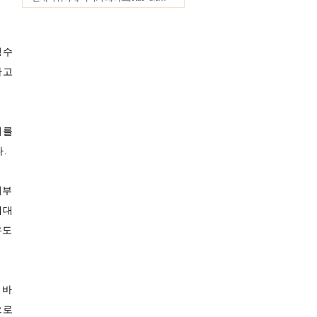
27.4℃
울산
29.7℃
창원
성수
31.3℃
광주
다고
29.3℃
부산
28.4℃
통영
30.2℃
목포
미를
29.5℃
여수
.
27.8℃
흑산도
29.5℃
완도
거부
℃
고창
세대
24.4℃
순천
유도
28.2℃
홍성
26.3℃
서청주
 바
29.3℃
제주
으로
28.9℃
고산