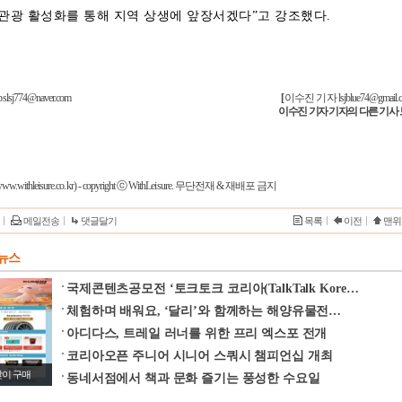
 관광 활성화를 통해 지역 상생에 앞장서겠다”고 강조했다.
774@naver.com
[
이수진 기자
lsjblue74@gmail
이수진 기자 기자의 다른 기사
w.withleisure.co.kr) - copyright ⓒ WithLeisure. 무단전재 & 재배포 금지
메일전송
댓글달기
목록
이전
맨위
T 뉴스
국제콘텐츠공모전 ‘토크토크 코리아(TalkTalk Kore…
체험하며 배워요, ‘달리’와 함께하는 해양유물전…
아디다스, 트레일 러너를 위한 프리 엑스포 전개
코리아오픈 주니어 시니어 스쿼시 챔피언십 개최
맞이 구매
동네서점에서 책과 문화 즐기는 풍성한 수요일