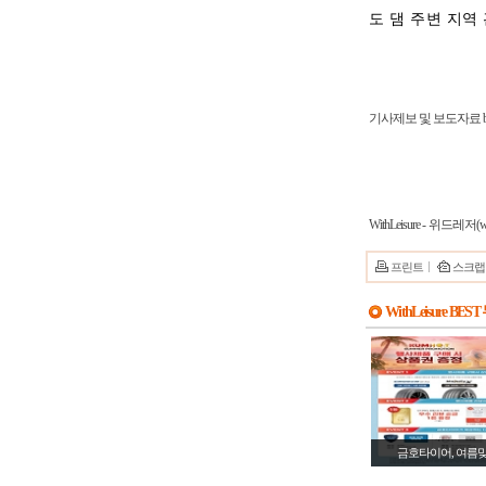
도 댐 주변 지역
기사제보 및 보도자료 bslsj
WithLeisure - 위드레저(ww
프린트
스크랩
WithLeisure BES
금호타이어, 여름