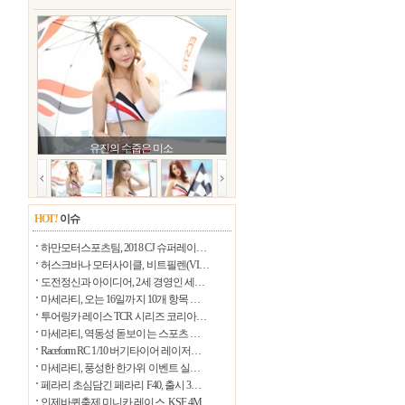
27.3℃
울릉도
28.7℃
수원
25.7℃
영월
26.8℃
충주
28.3℃
서산
유진의 수줍은 미소
25.7℃
울진
31.7℃
청주
30.0℃
대전
HOT
!
이슈
26.1℃
추풍령
하만모터스포츠팀, 2018 CJ 슈퍼레이…
27.4℃
안동
허스크바나 모터사이클, 비트필렌(VI…
도전정신과 아이디어, 2세 경영인 세…
28.2℃
상주
마세라티, 오는 16일까지 10개 항목 …
27.9℃
투어링카 레이스 TCR 시리즈 코리아…
포항
마세라티, 역동성 돋보이는 스포츠 …
29.2℃
군산
Raceform RC 1/10 버기타이어 레이저…
마세라티, 풍성한 한가위 이벤트 실…
28.2℃
대구
페라리 초심담긴 페라리 F40, 출시 3…
30.7℃
전주
인제바퀴축제 미니카 레이스, KSF 4M…