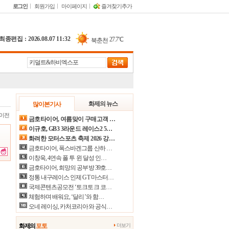
로그인
회원가입
마이페이지
즐겨찾기추가
최종편집 : 2026.08.07 11:32
|
27.7℃
북춘천
26.9℃
철원
28.8℃
동두천
27.2℃
파주
23.1℃
대관령
화제의 뉴스
많이본기사
이전
27.8℃
춘천
금호타이어, 여름맞이 구매고객 …
이규호, GB3 3라운드 레이스2 5…
25.8℃
백령도
화려한 모터스포츠 축제 2026 강…
26.1℃
북강릉
금호타이어, 폭스바겐그룹 산하 …
이창욱, 4연속 폴 투 윈 달성 인…
27.2℃
강릉
금호타이어, 희망의 공부방 39호…
정통 내구레이스 인제 GT 마스터…
27.4℃
동해
국제콘텐츠공모전 ‘토크토크 코…
30.9℃
서울
체험하며 배워요, ‘달리’와 함…
오네 레이싱, 카처코리아와 공식…
30.9℃
인천
28.6℃
원주
화제의
포토
더보기