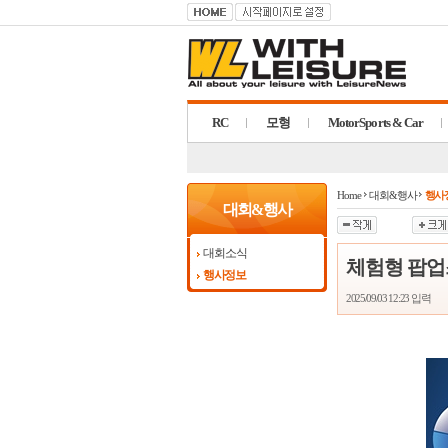
RC
모형
MotorSports & Car
Home
대회&행사
행사
대회&행사
대회소식
체험형 팝업
행사정보
2025/09/03 12:23
입력