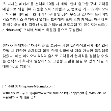
츠 디자인 패키지’를 선택해 10월 내 계약, 연내 출고한 구매 고객을
대상으로 제공되며 △전용 도어스팟램프 및 번호판 가드 △아이오닉
6 N 카본 에어로 파츠 패키지 구매 및 장착 우선권 △HMG 드라이빙
익스피리언스 센터에서 열리는 트랙데이 초청 △키 케이스, 파우치 백
등 아이오닉 6 N 컬렉션 상품 △멤버십 프로그램 ‘디 엔수지애스트(th
e Nthusiast)’ 프리뷰 서비스 회원권 등으로 구성된다.
현대차 관계자는 “자사의 최초 고성능 세단 EV 아이오닉 6 N은 일상
주행 시 편안한 승차감과 함께 한계 상황에서 예측 가능한 움직임을
갖췄다. 이번 아이오닉 6 N의 출시로 고객들이 현대 N을 경험할 수 있
는 선택지가 확대돼 일상에서도 고성능 모델을 즐길 수 있게 되길 기
대한다,”고 밝혔다.
[
이수진 기자
lsjblue74@gmail.com
]
WithLeisure - 위드레저(www.withleisure.co.kr) - copyright ⓒ WithLeisure.
무단전재 & 재배포 금지