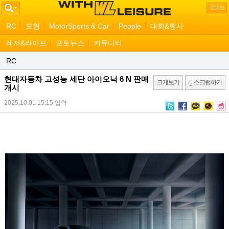
로그인
RC
모형
MotorSports & Car
People
대회&행사
레저&라이프
포토뉴스
커뮤니티
RC
현대자동차 고성능 세단 아이오닉 6 N 판매
크게보기
스크랩하기
개시
2025.10.01 15:15
입력