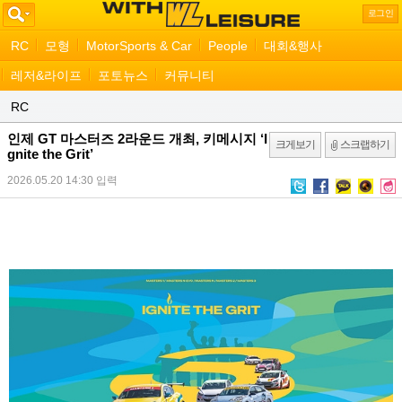
로그인
RC
모형
MotorSports & Car
People
대회&행사
레저&라이프
포토뉴스
커뮤니티
RC
인제 GT 마스터즈 2라운드 개최, 키메시지 ‘I
크게보기
스크랩하기
gnite the Grit’
2026.05.20 14:30
입력