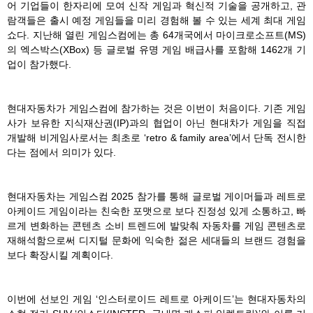
어 기업들이 한자리에 모여 신작 게임과 혁신적 기술을 공개하고, 관
람객들은 출시 예정 게임들을 미리 경험해 볼 수 있는 세계 최대 게임
쇼다. 지난해 열린 게임스컴에는 총 64개국에서 마이크로소프트(MS)
의 엑스박스(XBox) 등 글로벌 유명 게임 배급사를 포함해 1462개 기
업이 참가했다.
현대자동차가 게임스컴에 참가하는 것은 이번이 처음이다. 기존 게임
사가 보유한 지식재산권(IP)과의 협업이 아닌 현대차가 게임을 직접
개발해 비게임사로서는 최초로 ‘retro & family area’에서 단독 전시한
다는 점에서 의미가 있다.
현대자동차는 게임스컴 2025 참가를 통해 글로벌 게이머들과 레트로
아케이드 게임이라는 친숙한 포맷으로 보다 진정성 있게 소통하고, 빠
르게 변화하는 콘텐츠 소비 트렌드에 발맞춰 자동차를 게임 콘텐츠로
재해석함으로써 디지털 문화에 익숙한 젊은 세대들의 브랜드 경험을
보다 확장시킬 계획이다.
이번에 선보인 게임 ‘인스터로이드 레트로 아케이드’는 현대자동차의