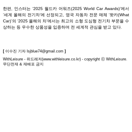
한편, 인스터는 ‘2025 월드카 어워즈(2025 World Car Awards)’에서
‘세계 올해의 전기차’에 선정되고, 영국 자동차 전문 매체 ‘왓카(What
Car)’의 ‘2025 올해의 차’에서는 최고의 소형 도심형 전기차 부문을 수
상하는 등 우수한 상품성을 입증하며 전 세계적 관심을 받고 있다.
[
이수진 기자
lsjblue74@gmail.com
]
WithLeisure - 위드레저(www.withleisure.co.kr) - copyright ⓒ WithLeisure.
무단전재 & 재배포 금지