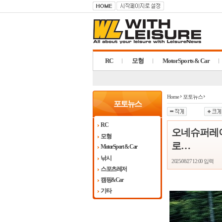
RC
모형
MotorSports & Car
MotorSports & Car
Home
포토뉴스
포토뉴스
RC
오네슈퍼레이스
모형
로…
MotorSport & Car
낚시
2025/08/27 12:00
입력
스포츠레저
캠핑&Car
기타