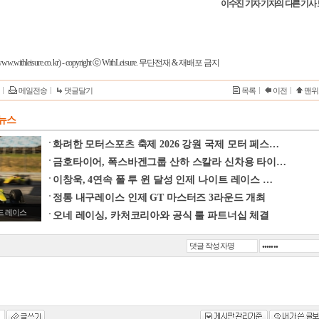
이수진 기자 기자의 다른 기사
w.withleisure.co.kr) - copyright ⓒ WithLeisure. 무단전재 & 재배포 금지
메일전송
댓글달기
목록
이전
맨위
T 뉴스
화려한 모터스포츠 축제 2026 강원 국제 모터 페스…
금호타이어, 폭스바겐그룹 산하 스칼라 신차용 타이…
이창욱, 4연속 폴 투 윈 달성 인제 나이트 레이스 …
정통 내구레이스 인제 GT 마스터즈 3라운드 개최
운드 레이스
오네 레이싱, 카처코리아와 공식 툴 파트너십 체결