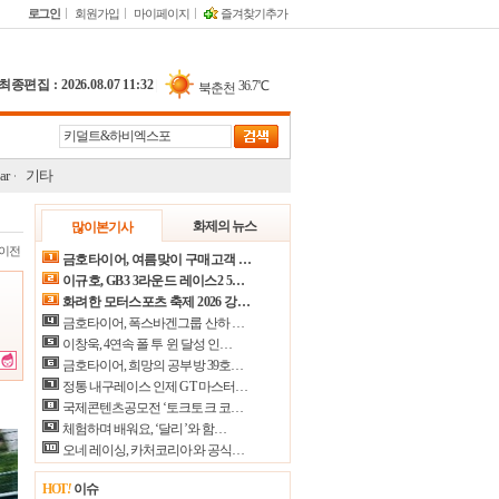
로그인
회원가입
마이페이지
즐겨찾기추가
최종편집 : 2026.08.07 11:32
|
36.7℃
북춘천
34.0℃
철원
33.9℃
동두천
ar
기타
35.0℃
파주
28.2℃
대관령
화제의 뉴스
많이본기사
이전
37.8℃
춘천
금호타이어, 여름맞이 구매고객 …
이규호, GB3 3라운드 레이스2 5…
29.4℃
백령도
화려한 모터스포츠 축제 2026 강…
29.5℃
북강릉
금호타이어, 폭스바겐그룹 산하 …
이창욱, 4연속 폴 투 윈 달성 인…
30.9℃
강릉
금호타이어, 희망의 공부방 39호…
정통 내구레이스 인제 GT 마스터…
29.3℃
동해
국제콘텐츠공모전 ‘토크토크 코…
36.4℃
서울
체험하며 배워요, ‘달리’와 함…
오네 레이싱, 카처코리아와 공식…
35.1℃
인천
36.5℃
HOT
!
이슈
원주