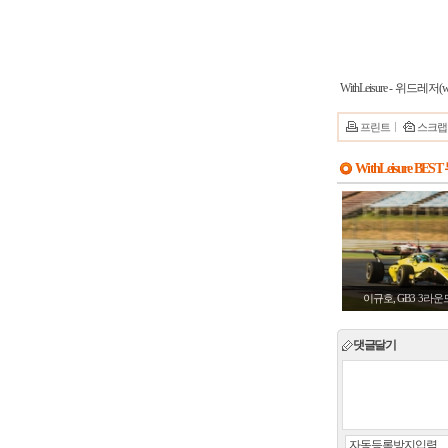
WithLeisure - 위드레저(ww
프린트
스크랩
WithLeisure BES
이규호, GB3 3라
댓글달기