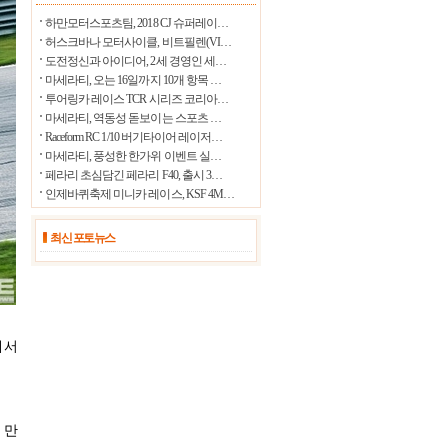
31.1℃
울릉도
하만모터스포츠팀, 2018 CJ 슈퍼레이…
허스크바나 모터사이클, 비트필렌(VI…
35.1℃
수원
도전정신과 아이디어, 2세 경영인 세…
36.6℃
마세라티, 오는 16일까지 10개 항목 …
영월
투어링카 레이스 TCR 시리즈 코리아…
36.3℃
충주
마세라티, 역동성 돋보이는 스포츠 …
Raceform RC 1/10 버기타이어 레이저…
34.9℃
서산
마세라티, 풍성한 한가위 이벤트 실…
29.1℃
울진
페라리 초심담긴 페라리 F40, 출시 3…
인제바퀴축제 미니카 레이스, KSF 4M…
37.3℃
청주
35.9℃
대전
최신 포토뉴스
32.8℃
추풍령
34.9℃
안동
35.2℃
상주
에서
29.8℃
포항
35.7℃
군산
34.2℃
대구
 만
36.6℃
전주