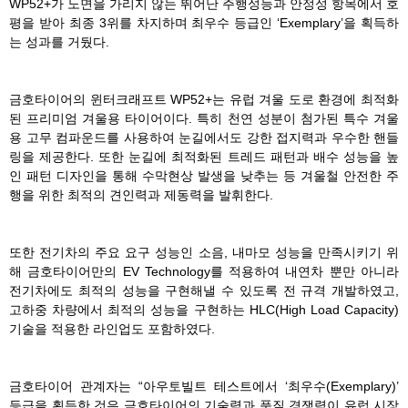
WP52+가 노면을 가리지 않는 뛰어난 주행성능과 안정성 항목에서 호
평을 받아 최종 3위를 차지하며 최우수 등급인 ‘Exemplary’을 획득하
는 성과를 거뒀다.
금호타이어의 윈터크래프트 WP52+는 유럽 겨울 도로 환경에 최적화
된 프리미엄 겨울용 타이어이다. 특히 천연 성분이 첨가된 특수 겨울
용 고무 컴파운드를 사용하여 눈길에서도 강한 접지력과 우수한 핸들
링을 제공한다. 또한 눈길에 최적화된 트레드 패턴과 배수 성능을 높
인 패턴 디자인을 통해 수막현상 발생을 낮추는 등 겨울철 안전한 주
행을 위한 최적의 견인력과 제동력을 발휘한다.
또한 전기차의 주요 요구 성능인 소음, 내마모 성능을 만족시키기 위
해 금호타이어만의 EV Technology를 적용하여 내연차 뿐만 아니라
전기차에도 최적의 성능을 구현해낼 수 있도록 전 규격 개발하였고,
고하중 차량에서 최적의 성능을 구현하는 HLC(High Load Capacity)
기술을 적용한 라인업도 포함하였다.
금호타이어 관계자는 “아우토빌트 테스트에서 ‘최우수(Exemplary)’
등급을 획득한 것은 금호타이어의 기술력과 품질 경쟁력이 유럽 시장