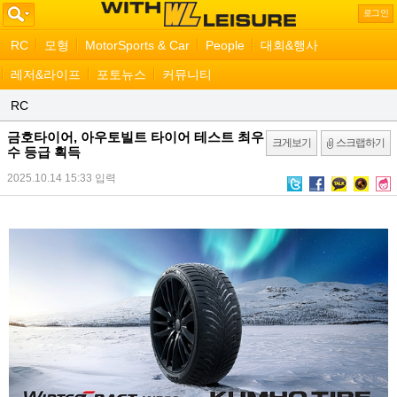
로그인
RC
모형
MotorSports & Car
People
대회&행사
레저&라이프
포토뉴스
커뮤니티
RC
금호타이어, 아우토빌트 타이어 테스트 최우
크게보기
스크랩하기
수 등급 획득
2025.10.14 15:33
입력