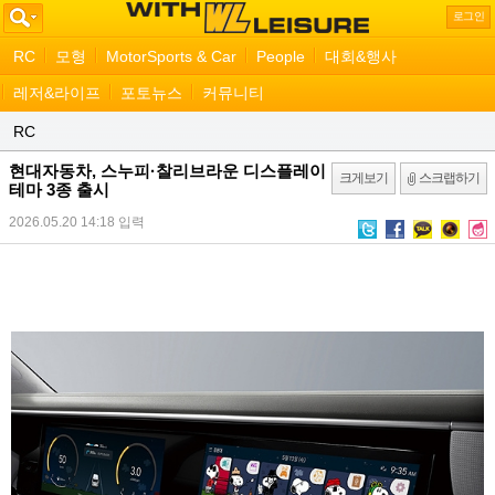
로그인
RC
모형
MotorSports & Car
People
대회&행사
레저&라이프
포토뉴스
커뮤니티
RC
현대자동차, 스누피·찰리브라운 디스플레이
크게보기
스크랩하기
테마 3종 출시
2026.05.20 14:18
입력