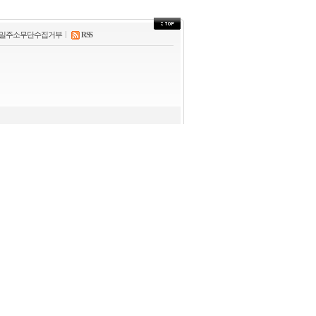
28.0℃
울릉도
32.4℃
일주소무단수집거부
RSS
수원
29.8℃
영월
30.4℃
충주
31.0℃
서산
28.2℃
울진
35.7℃
청주
32.6℃
대전
28.8℃
추풍령
31.3℃
안동
30.8℃
상주
28.6℃
포항
33.0℃
군산
32.0℃
대구
33.7℃
전주