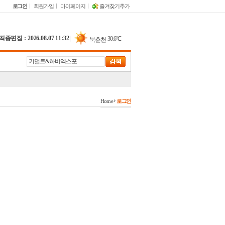
로그인
회원가입
마이페이지
즐겨찾기추가
최종편집 : 2026.08.07 11:32
|
30.6℃
북춘천
31.1℃
철원
30.7℃
동두천
29.7℃
파주
25.1℃
대관령
Home
로그인
31.3℃
춘천
27.4℃
백령도
27.4℃
북강릉
28.7℃
강릉
27.8℃
동해
33.8℃
서울
31.8℃
인천
33.1℃
원주