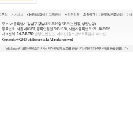
고문의
기사제보
다이렉트결제
고객센터
저작권정책
회원약관
개인정보취급방침
이메
주소 : 서울특별시 강남구 강남대로 584 6층 358호(논현동, 성일빌딩)
등록번호 : 서울 아02855 , 등록연월일 2013.10.30 , 사업자등록번호 : 211-10-39502
대표전화 :
010-2542-9700
| 발행인,편집인 : 이수진 | 청소년보호책임자 : 이수진
Copyright ⓒ 2013 withleisure.co.kr All right reserved.
WithLeisure의 모든 콘텐츠(기사)는 저작권법의 보호를 받습니다. 무단 전재·복사·배포 등을 금합니다.