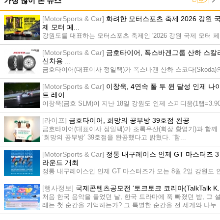
더보기
가장 많이 본 뉴스
[MotorSports & Car]
화려한 모터스포츠 축제 2026 강원 
제 모터 페...
강원도를 대표하는 모터스포츠 축제인 '2026 강원 국제 모터 페
스타'가 더욱 풍성해진 콘텐츠와 함께 한여름 밤의 서킷을 뜨겁
[MotorSports & Car]
금호타이어, 폭스바겐그룹 산하 스칼
게...
신차용 ...
금호타이어(대표이사 정일택)가 폭스바겐 산하 스코다(Skoda)
‘스칼라(Scala)’에 신차용 타이어(OE. Original Equipment)로 ...
[MotorSports & Car]
이창욱, 4연속 폴 투 윈 달성 인제 나
트 레이...
이창욱(금호 SLM)이 지난 18일 강원도 인제 스피디움(1랩=3.9
8km)에서 열린 '2026 강원 국제 모터 페스타'의 메인 이벤트인 '
[라이프]
금호타이어, 희망의 공부방 39호점 완공
0...
금호타이어(대표이사 정일택)가 초록우산(회장 황영기)과 함께
‘희망의 공부방’ 39호점을 완공했다고 밝혔다. ‘함...
[MotorSports & Car]
정통 내구레이스 인제 GT 마스터즈 3
라운드 개최
정통 내구레이스인 인제 GT 마스터즈가 오는 8월 2일 강원도 
제군의 인제 스피디움에서 2026시즌 3라운드를 개최한다. ...
[행사정보]
국제콘텐츠공모전 ‘토크토크 코리아(TalkTalk K..
처음 한국 음악을 들었던 날, 한국 드라마에 푹 빠졌던 밤, 그 
레는 첫 순간을 기억하는가? 그 특별한 순간을 전 세계와 나누..