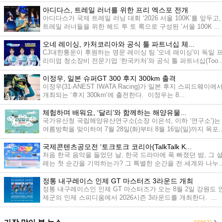
최...
아디다스, 트레일 러너를 위한 프리 엑스포 전개
아디다스가 국제 트레일 러닝 대회 ‘2026 서울 100K’를 앞두고,
트레일 러너들을 위한 헤드 투 토 룩으로 구성된 ‘서울 100K ...
오네 레이싱, 카처코리아와 공식 툴 파트너십 체...
CJ대한통운이 후원하는 명문 레이싱 팀 '오네 레이싱'이 독일 
리미엄 청소장비 전문기업 ‘한국카처’와 공식 툴 파트너십(Too..
이정우, 일본 슈퍼GT 300 후지 300km 출격
이정우(31·ANEST IWATA Racing)가 일본 후지 스피드웨이에
개최되는 ‘후지 300km’에 출전한다. 이정우는 8...
체험하며 배워요, ‘달리’와 함께하는 해양유물...
국가유산청 국립해양유산연구소(소장 이은석, 이하 ‘연구소’)는
여름방학을 맞이하여 7월 28일(화)부터 8월 16일(일)까지 목포..
국제콘텐츠공모전 ‘토크토크 코리아(TalkTalk K...
처음 한국 음악을 들었던 날, 한국 드라마에 푹 빠졌던 밤, 그 
레는 첫 순간을 기억하는가? 그 특별한 순간을 전 세계와 나누..
정통 내구레이스 인제 GT 마스터즈 3라운드 개최
정통 내구레이스인 인제 GT 마스터즈가 오는 8월 2일 강원도 
제군의 인제 스피디움에서 2026시즌 3라운드를 개최한다. ...