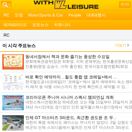
로그인
RC
모형
MotorSports & Car
People
대회&행사
레저&라이프
포토뉴스
커뮤니티
RC
더보기
이 시각 주요뉴스
동네서점에서 책과 문화 즐기는 풍성한 수요일
문화체육관광부(장관 최휘영, 이하 문체부)는 한국출판문화산
진흥원(원장 김승수, 이하 출진원), 한국서점조합연합회(회장
오...
바로 확인 예약까지…철도 통합 앱 코레일+에서 ...
한국철도공사(코레일)가 ‘코레일+’에서 열차 예매부터 숙소·렌
카·레저 등 여행 서비스까지 한 번에 확인하고 예약할 수 있...
코리아오픈 주니어 시니어 스쿼시 챔피언십 개최
대한스쿼시연맹(회장 박세준)은 오는 8월 11일부터 15일까지 2
14년 아시안게임 경기장인 인천 열우물스쿼시경기장에서 ‘제1
회...
인제 GT 마스터즈 3라운드, 최근환 권도윤 조 우...
극한의 폭염 속에서도 페이스는 무너지지 않았다. 2일 강원도 
제군의 인제 스피디움에서 펼쳐진 인제 GT 마스터즈 3라운드