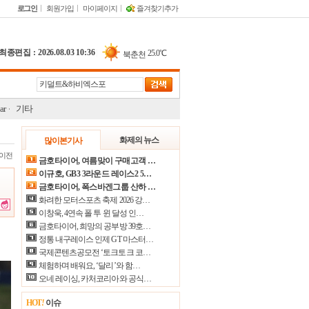
로그인
회원가입
마이페이지
즐겨찾기추가
최종편집 : 2026.08.03 10:36
|
25.0℃
북춘천
25.1℃
철원
26.7℃
동두천
ar
기타
26.8℃
파주
19.7℃
대관령
화제의 뉴스
많이본기사
이전
25.5℃
춘천
금호타이어, 여름맞이 구매고객 …
이규호, GB3 3라운드 레이스2 5…
26.1℃
백령도
금호타이어, 폭스바겐그룹 산하 …
23.7℃
북강릉
화려한 모터스포츠 축제 2026 강…
이창욱, 4연속 폴 투 윈 달성 인…
24.9℃
강릉
금호타이어, 희망의 공부방 39호…
정통 내구레이스 인제 GT 마스터…
24.3℃
동해
국제콘텐츠공모전 ‘토크토크 코…
30.3℃
서울
체험하며 배워요, ‘달리’와 함…
오네 레이싱, 카처코리아와 공식…
29.8℃
인천
27.6℃
HOT
!
이슈
원주