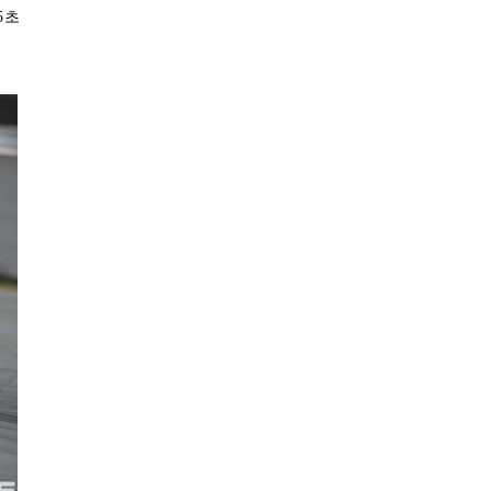
5초
24.7℃
울산
28.0℃
창원
27.2℃
광주
27.3℃
부산
26.1℃
통영
27.0℃
목포
28.5℃
여수
27.3℃
흑산도
25.8℃
완도
℃
고창
22.6℃
순천
27.2℃
홍성
24.8℃
서청주
27.3℃
제주
26.3℃
고산