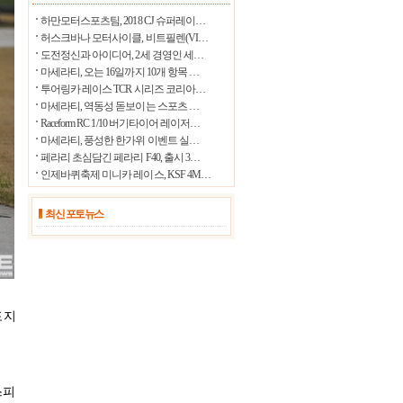
25.9℃
울릉도
하만모터스포츠팀, 2018 CJ 슈퍼레이…
허스크바나 모터사이클, 비트필렌(VI…
28.0℃
수원
도전정신과 아이디어, 2세 경영인 세…
24.4℃
마세라티, 오는 16일까지 10개 항목 …
영월
투어링카 레이스 TCR 시리즈 코리아…
25.2℃
충주
마세라티, 역동성 돋보이는 스포츠 …
Raceform RC 1/10 버기타이어 레이저…
27.0℃
서산
마세라티, 풍성한 한가위 이벤트 실…
23.6℃
울진
페라리 초심담긴 페라리 F40, 출시 3…
인제바퀴축제 미니카 레이스, KSF 4M…
28.6℃
청주
28.3℃
대전
최신 포토뉴스
23.0℃
추풍령
24.6℃
안동
25.1℃
상주
26.2℃
포지
포항
27.6℃
군산
25.5℃
대구
스피
28.1℃
전주