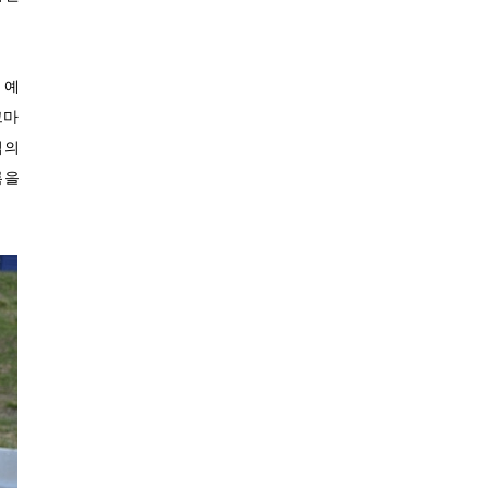
 예
그마
김의
록을