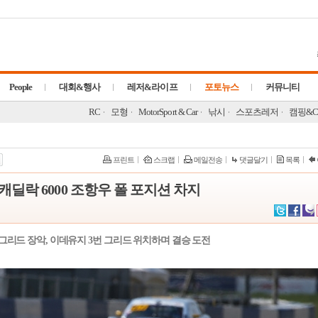
People
대회&행사
레저&라이프
포토뉴스
커뮤니티
RC
모형
MotorSport & Car
낚시
스포츠레저
캠핑&C
프린트
스크랩
메일전송
댓글달기
목록
딜락 6000 조항우 폴 포지션 차지
 그리드 장악, 이데유지 3번 그리드 위치하며 결승 도전