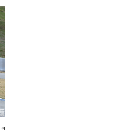
영천
23.4℃
경주시
23.5℃
거창
24.6℃
합천
26.0℃
밀양
24.8℃
산청
25.2℃
거제
25.5℃
남해
27.5℃
북부산
24.1℃
속초
위인