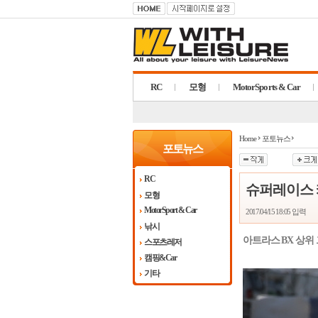
RC
모형
MotorSports & Car
MotorSports & Car
Home
포토뉴스
포토뉴스
RC
슈퍼레이스 캐
모형
MotorSport & Car
2017/04/15 18:05
입력
낚시
아트라스 BX 상위
스포츠레저
캠핑&Car
기타