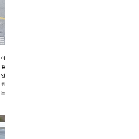
24.8℃
금산
26.3℃
세종
27.4℃
부안
24.9℃
임실
26.8℃
정읍
25.3℃
남원
레이
21.7℃
장수
의철
25.1℃
고창군
제일
25.7℃
영광군
 팀
28.2℃
김해시
과는
25.8℃
순창군
28.3℃
북창원
27.4℃
양산시
25.1℃
보성군
25.5℃
강진군