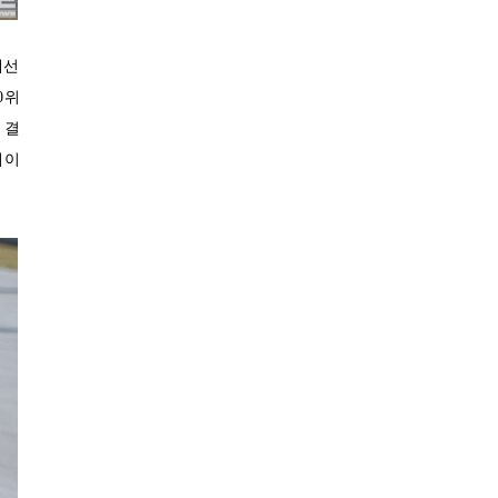
28.6℃
성산
29.9℃
서귀포
예선
23.7℃
진주
0위
26.1℃
 결
강화
레이
27.0℃
양평
26.0℃
이천
23.3℃
인제
25.4℃
홍천
21.9℃
태백
24.8℃
정선군
23.6℃
제천
23.5℃
보은
24.0℃
천안
27.1℃
보령
27.1℃
부여