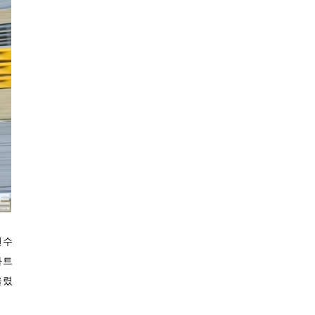
24.7℃
장흥
24.7℃
해남
25.9℃
고흥
24.4℃
의령군
24.0℃
함양군
27.8℃
광양시
25.9℃
진도군
21.0℃
봉화
22.7℃
영주
23.7℃
문경
21.2℃
청송군
선수
22.6℃
영덕
아트
22.3℃
의성
올렸
24.7℃
구미
22.8℃