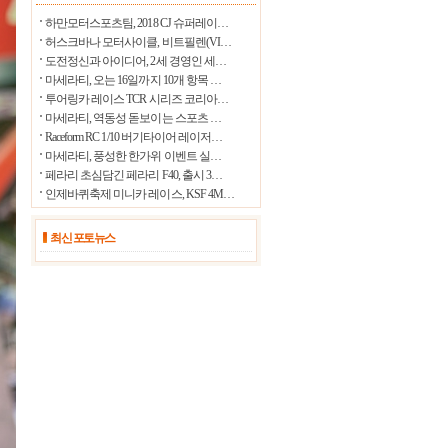
25.3℃
울릉도
하만모터스포츠팀, 2018 CJ 슈퍼레이…
허스크바나 모터사이클, 비트필렌(VI…
31.9℃
수원
도전정신과 아이디어, 2세 경영인 세…
28.9℃
마세라티, 오는 16일까지 10개 항목 …
영월
투어링카 레이스 TCR 시리즈 코리아…
31.6℃
충주
마세라티, 역동성 돋보이는 스포츠 …
Raceform RC 1/10 버기타이어 레이저…
32.7℃
서산
마세라티, 풍성한 한가위 이벤트 실…
24.5℃
울진
페라리 초심담긴 페라리 F40, 출시 3…
인제바퀴축제 미니카 레이스, KSF 4M…
32.2℃
청주
31.8℃
대전
최신 포토뉴스
29.2℃
추풍령
26.2℃
안동
27.9℃
상주
24.5℃
포항
32.1℃
군산
31.3℃
대구
33.2℃
전주