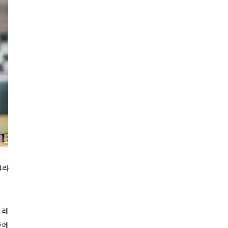
25.7℃
울산
31.5℃
창원
33.7℃
광주
31.7℃
부산
30.9℃
통영
31.9℃
목포
30.4℃
여수
28.8℃
흑산도
30.4℃
완도
32.4℃
고창
31.2℃
순천
4라
31.9℃
홍성
30.3℃
서청주
29.2℃
제주
 레
30.2℃
즌에
고산