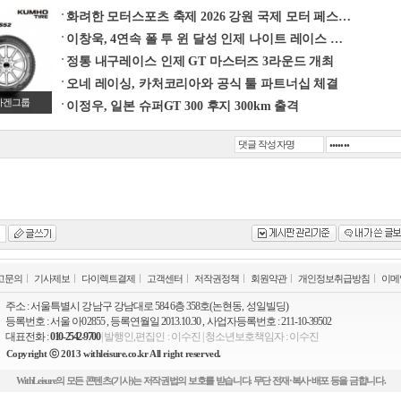
화려한 모터스포츠 축제 2026 강원 국제 모터 페스…
이창욱, 4연속 폴 투 윈 달성 인제 나이트 레이스 …
정통 내구레이스 인제 GT 마스터즈 3라운드 개최
오네 레이싱, 카처코리아와 공식 툴 파트너십 체결
바겐그룹
이정우, 일본 슈퍼GT 300 후지 300km 출격
고문의
기사제보
다이렉트결제
고객센터
저작권정책
회원약관
개인정보취급방침
이메
주소 : 서울특별시 강남구 강남대로 584 6층 358호(논현동, 성일빌딩)
등록번호 : 서울 아02855 , 등록연월일 2013.10.30 , 사업자등록번호 : 211-10-39502
대표전화 :
010-2542-9700
| 발행인,편집인 : 이수진 | 청소년보호책임자 : 이수진
Copyright ⓒ 2013 withleisure.co.kr All right reserved.
WithLeisure의 모든 콘텐츠(기사)는 저작권법의 보호를 받습니다. 무단 전재·복사·배포 등을 금합니다.