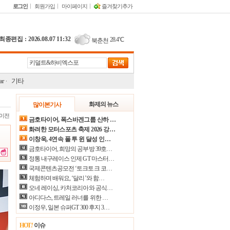
로그인
회원가입
마이페이지
즐겨찾기추가
최종편집 : 2026.08.07 11:32
|
28.4℃
북춘천
29.7℃
철원
30.4℃
동두천
r
기타
31.6℃
파주
19.2℃
대관령
화제의 뉴스
많이본기사
이전
27.9℃
춘천
금호타이어, 폭스바겐그룹 산하 …
화려한 모터스포츠 축제 2026 강…
30.5℃
백령도
이창욱, 4연속 폴 투 윈 달성 인…
23.0℃
북강릉
금호타이어, 희망의 공부방 39호…
정통 내구레이스 인제 GT 마스터…
23.4℃
강릉
국제콘텐츠공모전 ‘토크토크 코…
체험하며 배워요, ‘달리’와 함…
23.2℃
동해
오네 레이싱, 카처코리아와 공식…
31.4℃
서울
아디다스, 트레일 러너를 위한 …
이정우, 일본 슈퍼GT 300 후지 3…
32.3℃
인천
30.8℃
HOT
!
이슈
원주