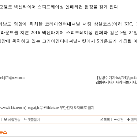
싱모델로 넥센타이어 스피드레이싱 엔페라컵 현장을 찾게 된다.
라남도 영암에 위치한 코리아인터내셔널 서킷 상설코스(이하 KIC, 
에서 4라운드를 치른 2016 넥센타이어 스피드레이싱 엔페라 컵은 9월 24
 영암에 위치하고 있는 코리아인터내셔널서킷에서 5라운드가 개최될 
774@naver.com
[
김병수기자
bslsj774@gmail.
김병수기자 기자의 다른 기사
w.withleisure.co.kr) - copyright ⓒ WithLeisure. 무단전재 & 재배포 금지
메일전송
댓글달기
목록
이전
맨위
T 뉴스