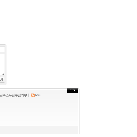
31.2℃
금산
32.7℃
세종
33.2℃
부안
31.6℃
임실
33.3℃
정읍
32.1℃
남원
29.6℃
장수
32.7℃
고창군
32.5℃
영광군
27.8℃
김해시
일주소무단수집거부
RSS
32.8℃
순창군
31.8℃
북창원
26.5℃
양산시
31.3℃
보성군
31.5℃
강진군