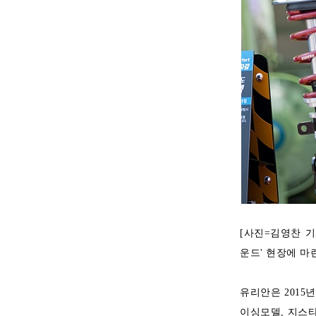
[사진=김영찬 기
운드' 현장에 마
유리안은 2015
이싱모델, 지스타