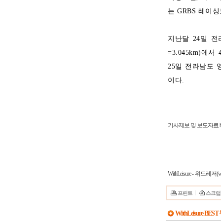
는 GRBS 레이
지난달 24일 전
=3.045km)
25일 전라남도
이다.
기사제보 및 보도자료 bslsj
WithLeisure - 위드레저(ww
프린트
스크랩
WithLeisure BES