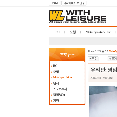
RC
모형
MotorSports & Car
Home
포토뉴스
MotorSp
포토뉴스
RC
유리안, 영
모형
MotorSport & Car
2016/08/11 13:09
입력
낚시
스포츠레저
캠핑&Car
기타