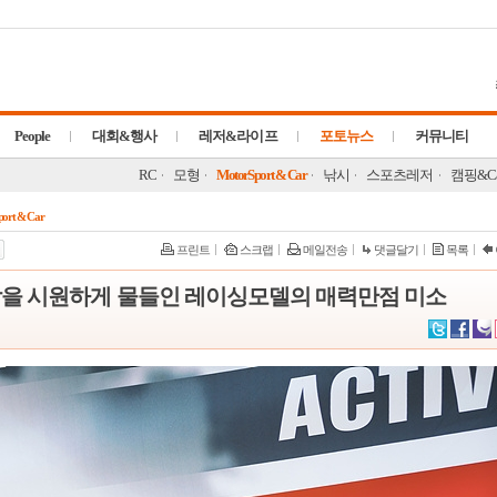
People
대회&행사
레저&라이프
포토뉴스
커뮤니티
RC
모형
MotorSport & Car
낚시
스포츠레저
캠핑&Ca
ort & Car
프린트
스크랩
메일전송
댓글달기
목록
암을 시원하게 물들인 레이싱모델의 매력만점 미소